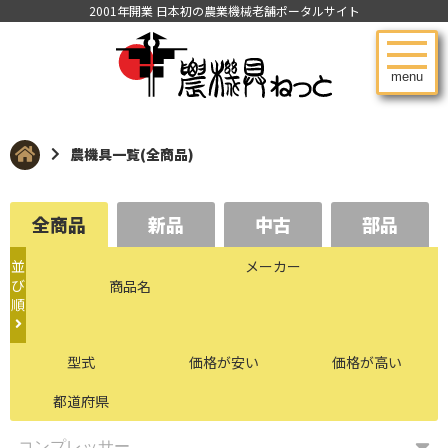
2001年開業 日本初の農業機械老舗ポータルサイト
menu
農機具一覧(全商品)
全商品
新品
中古
部品
並
メーカー
び
商品名
順
型式
価格が安い
価格が高い
都道府県