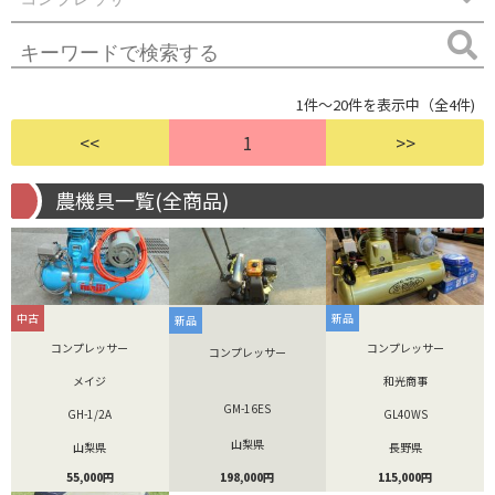
1件～20件を表示中（全4件)
<<
1
>>
農機具一覧(全商品)
中古
新品
新品
コンプレッサー
コンプレッサー
コンプレッサー
メイジ
和光商事
GM-16ES
GH-1/2A
GL40WS
山梨県
山梨県
長野県
198,000円
55,000円
115,000円