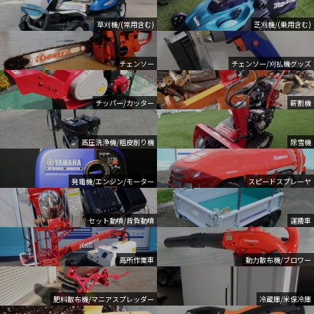
草刈機/(常用含む)
芝刈機/(乗用含む)
チェンソー
チェンソー/刈払機グッズ
チッパー/カッター
薪割機
高圧洗浄機/粗皮削り機
除雪機
発電機/エンジン/モーター
スピードスプレーヤ
セット動噴/背負動噴
運搬車
高所作業車
動力散布機/ブロワー
肥料散布機/マニアスプレッダー
冷蔵庫/米保冷庫