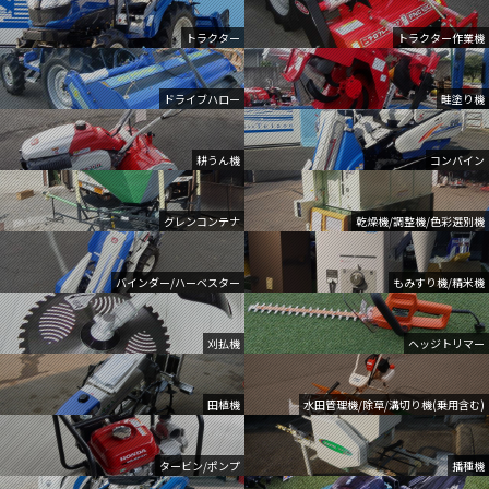
トラクター
トラクター作業機
ドライブハロー
畦塗り機
耕うん機
コンバイン
グレンコンテナ
乾燥機/調整機/色彩選別機
バインダー/ハーベスター
もみすり機/精米機
刈払機
ヘッジトリマー
田植機
水田管理機/除草/溝切り機(乗用含む)
タービン/ポンプ
播種機