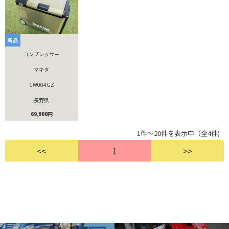
新品
コンプレッサー
マキタ
CW004GZ
長野県
69,900円
1件～20件を表示中（全4件)
<<
1
>>