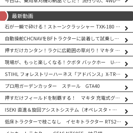
今日は、乗用草刈機の納品でした！ 流行りの、4WD！ #イセキアグリ #オーレック #四駆 #増税間近
最新動画
石が一瞬で砕ける！ストーンクラッシャー TXK-180 実演
自動操舵CHCNAVをBFトラクターに装着して試乗してみた！！ CHCNAV NX610
押すだけカンタン！ラクに広範囲の草刈り！マキタ バッテリー式草刈り機 MUG001G 2
現場が、もっと楽しくなる！クボタ バックホー U-25-3A
STIHL フォレストリーハーネス「アドバンス」X-TREEm
プロ用ガーデンカッター スチール GTA40
押すだけフィールドを制覇する！ マキタ 充電式グランドトリマー MUG001G
ISEKI 直進＆旋回アシストシステム（オペレスタ・ターン）搭載 イセキ 乗用田植機 PRJ8D-ZJL
低床トラクターで枝こなし イセキトラクター RTS205NS & フレールモア FNC1202F