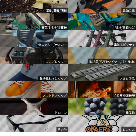
薬剤/薬液/肥料
電動工具
野菜移植機/収穫機
建機/車輌など
セニアカー/老人カー
電動モビリティ
コンプレッサー
消耗品/爪/刃/ワイヤー/オイルetc
農機具ねっとグッズ
アルミ製品
アウトドアグッズ
冷暖房空調機器
ドローン
農産物
その他
レンタル