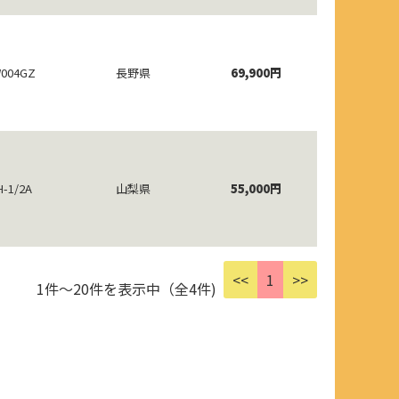
004GZ
長野県
69,900円
H-1/2A
山梨県
55,000円
<<
1
>>
1件～20件を表示中（全4件)