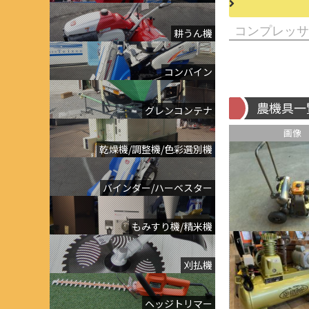
耕うん機
コンバイン
農機具一
グレンコンテナ
画像
乾燥機/調整機/色彩選別機
バインダー/ハーベスター
もみすり機/精米機
刈払機
ヘッジトリマー