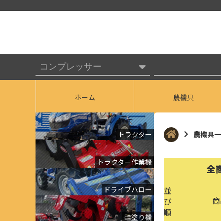
ホーム
農機具
トラクター
農機具一
トラクター作業機
全
ドライブハロー
並
商
び
順
畦塗り機