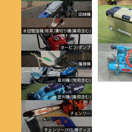
田植機
水田管理機/除草/溝切り機(乗用含む)
タービン/ポンプ
播種機
草刈機/(常用含む)
芝刈機/(乗用含む)
チェンソー
チェンソー/刈払機グッズ