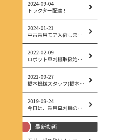
2024-09-04
トラクター配達！
2024-01-21
中古乗用モア入荷しました！
2022-02-09
ロボット草刈機取扱始めました！
2021-09-27
橋本機械スタッフ(橋本機械(株))
2019-08-24
今日は、乗用草刈機の納品でした！ 流行りの、4WD！ #イセキアグリ #オーレック #四駆 #増税間近
最新動画