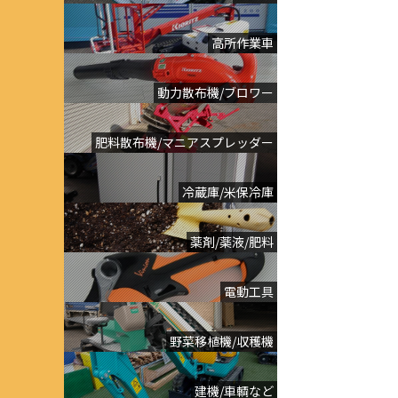
高所作業車
動力散布機/ブロワー
肥料散布機/マニアスプレッダー
冷蔵庫/米保冷庫
薬剤/薬液/肥料
電動工具
野菜移植機/収穫機
建機/車輌など