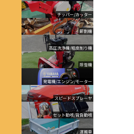
チッパー/カッター
薪割機
高圧洗浄機/粗皮削り機
除雪機
発電機/エンジン/モーター
スピードスプレーヤ
セット動噴/背負動噴
運搬車