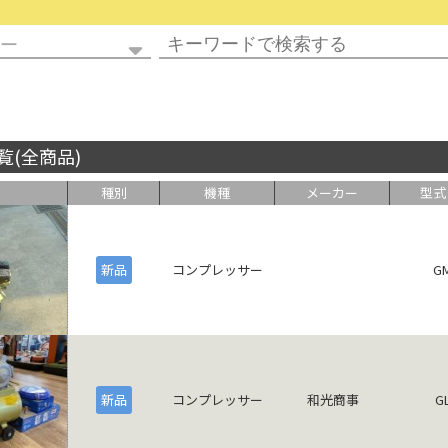
覧(全商品)
種別
機種
メーカー
型式
新品
コンプレッサー
GM
新品
コンプレッサー
和光商事
G