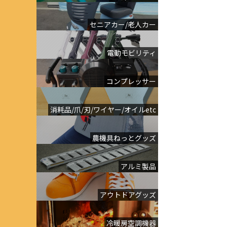
セニアカー/老人カー
電動モビリティ
コンプレッサー
消耗品/爪/刃/ワイヤー/オイルetc
農機具ねっとグッズ
アルミ製品
アウトドアグッズ
冷暖房空調機器