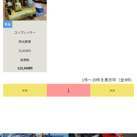
新品
コンプレッサー
和光商事
GL40WS
長野県
115,000円
1件～20件を表示中（全4件)
<<
1
>>