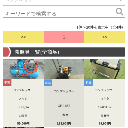
1件～20件を表示中（全4件)
<<
1
>>
農機具一覧(全商品)
中古
新品
新品
コンプレッサー
コンプレッサー
コンプレッサー
メイジ
マキタ
GM-16ES
GH-1/2A
CW004GZ
山梨県
山梨県
長野県
198,000円
55,000円
69,900円