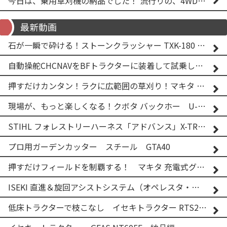
今日は、乗用草刈機の納品でした！ 流行りの、4WD！ #イセキアグリ #オーレック #四駆 #増税間近
最新動画
石が一瞬で砕ける！ストーンクラッシャー TXK-180 実演
自動操舵CHCNAVをBFトラクターに装着して試乗してみた！！ CHCNAV NX610
押すだけカンタン！ラクに広範囲の草刈り！マキタ バッテリー式草刈り機 MUG001G 2
現場が、もっと楽しくなる！クボタ バックホー U-25-3A
STIHL フォレストリーハーネス「アドバンス」X-TREEm
プロ用ガーデンカッター スチール GTA40
押すだけフィールドを制覇する！ マキタ 充電式グランドトリマー MUG001G
ISEKI 直進＆旋回アシストシステム（オペレスタ・ターン）搭載 イセキ 乗用田植機 PRJ8D-ZJL
低床トラクターで枝こなし イセキトラクター RTS205NS & フレールモア FNC1202F