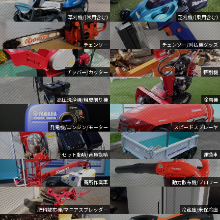
草刈機/(常用含む)
芝刈機/(乗用含む)
チェンソー
チェンソー/刈払機グッズ
チッパー/カッター
薪割機
高圧洗浄機/粗皮削り機
除雪機
発電機/エンジン/モーター
スピードスプレーヤ
セット動噴/背負動噴
運搬車
高所作業車
動力散布機/ブロワー
肥料散布機/マニアスプレッダー
冷蔵庫/米保冷庫