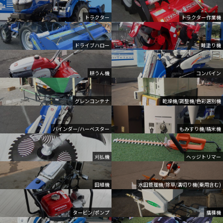
トラクター
トラクター作業機
ドライブハロー
畦塗り機
耕うん機
コンバイン
グレンコンテナ
乾燥機/調整機/色彩選別機
バインダー/ハーベスター
もみすり機/精米機
刈払機
ヘッジトリマー
田植機
水田管理機/除草/溝切り機(乗用含む)
タービン/ポンプ
播種機