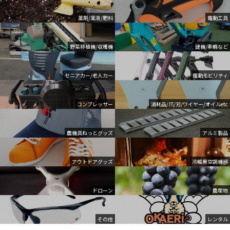
薬剤/薬液/肥料
電動工具
野菜移植機/収穫機
建機/車輌など
セニアカー/老人カー
電動モビリティ
コンプレッサー
消耗品/爪/刃/ワイヤー/オイルetc
農機具ねっとグッズ
アルミ製品
アウトドアグッズ
冷暖房空調機器
ドローン
農産物
その他
レンタル