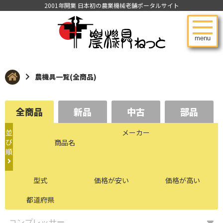
2001年開業 日本初の農業機械老舗ポータルサイト
menu
農機具一覧(全商品)
全商品
新品
中古
部品
並
メーカー
び
商品名
順
型式
価格が安い
価格が高い
都道府県